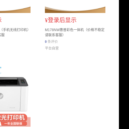
示
¥
登录后显示
机（手机无线打印机）
M178NW惠普彩色一体机（价格不稳定
客服
请联系客服）
0
条评价
平台自营