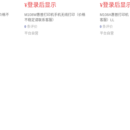
¥
登录后显示
¥
登录后显
价格不
M108W惠普打印机手机无线打印（价格
M108A惠普打印
不稳定请联系客服）
客服）LL
0
条评价
0
条评价
平台自营
平台自营