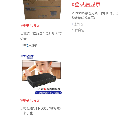
¥
登录后显示
M136NW惠普无线一体打印机（
稳定请联系客服）
0
条评价
¥
登录后显示
平台自营
美能达TN222国产复印机粉盒
小容
已有
0
人评价
¥
登录后显示
迈拓维矩MT-HD0104拼接器4
口多屏宝