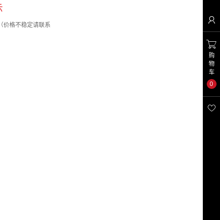
示

机（价格不稳定请联系

购
物
车
0
