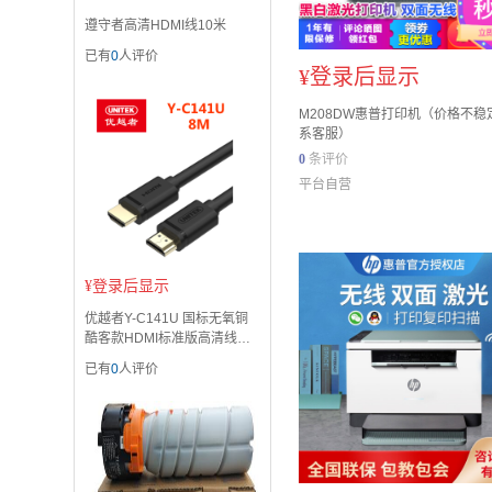
遵守者高清HDMI线10米
已有
0
人评价
¥
登录后显示
M208DW惠普打印机（价格不稳
系客服）
0
条评价
平台自营
¥
登录后显示
优越者Y-C141U 国标无氧铜
酷客款HDMI标准版高清线（8
米）
已有
0
人评价