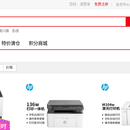
您好，请登录
免费注册
会员中心
精川旗
名线
特价清仓
积分商城
品
价格