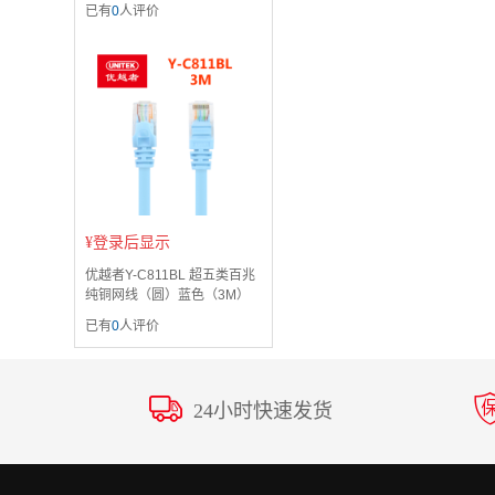
已有
0
人评价
¥
登录后显示
优越者Y-C811BL 超五类百兆
纯铜网线（圆）蓝色（3M）
已有
0
人评价
24小时快速发货