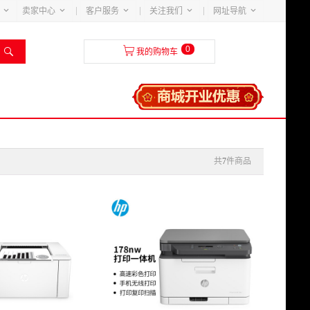





卖家中心
客户服务
关注我们
网址导航
0


我的购物车
共
7
件商品