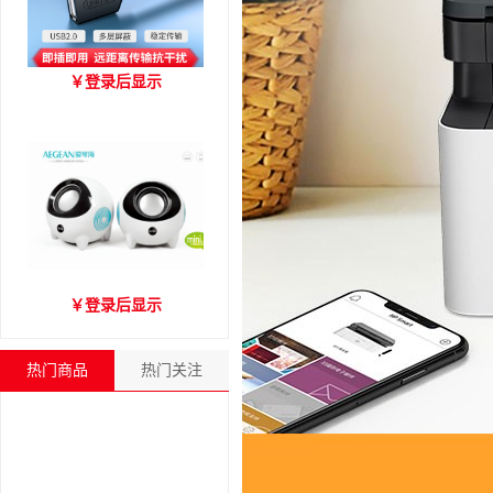
优越者Y-C416A 国标
￥
登录后显示
USB2.0延长线 公对母（1.8
米）
爱琴海A2000音箱
￥
登录后显示
热门商品
热门关注