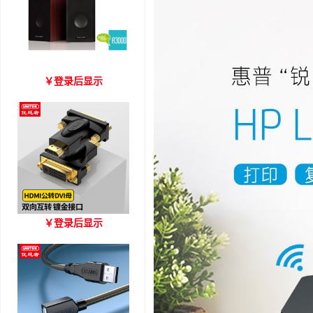
爱琴海 A3000 木质音箱
￥
登录后显示
优越者HDMI转DVI双向互
￥
登录后显示
转 型号A006BBK