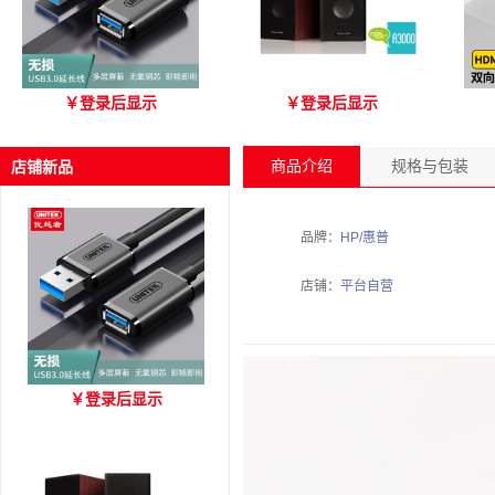
优越者Y-C479国标无氧铜
爱琴海 A3000 木质音箱
优
￥
登录后显示
￥
登录后显示
USB3.0 A公对母延长线
（3M）
商品介绍
规格与包装
店铺新品
品牌：
HP/惠普
店铺：
平台自营
优越者Y-C479国标无氧铜
￥
登录后显示
USB3.0 A公对母延长线
（3M）