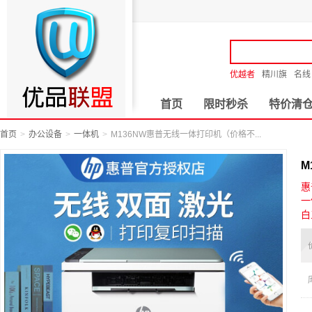
优越者
精川旗
名线
首页
限时秒杀
特价清
首页
办公设备
一体机
M136NW惠普无线一体打印机（价格不...
M
惠
一
白