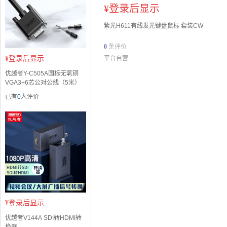
¥
登录后显示
紫光H611有线发光键盘鼠标 套装CW
0
条评价
¥
登录后显示
平台自营
优越者Y-C505A国标无氧铜
VGA3+6芯公对公线（5米）
已有
0
人评价
¥
登录后显示
优越者V144A SDI转HDMI转