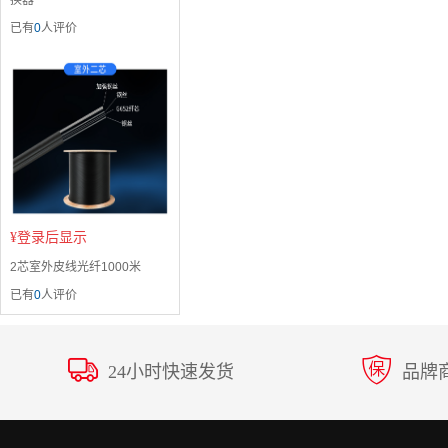
换器
已有
0
人评价
¥
登录后显示
2芯室外皮线光纤1000米
已有
0
人评价
24小时快速发货
品牌