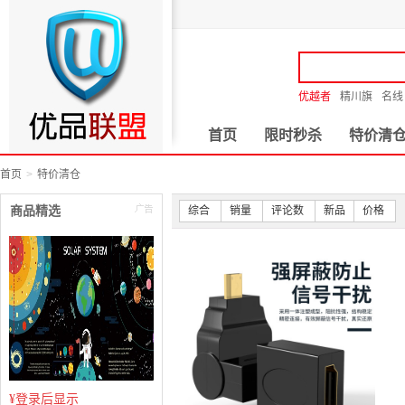
优越者
精川旗
名线
首页
限时秒杀
特价清
首页
特价清仓
商品精选
综合
销量
评论数
新品
价格
¥
登录后显示