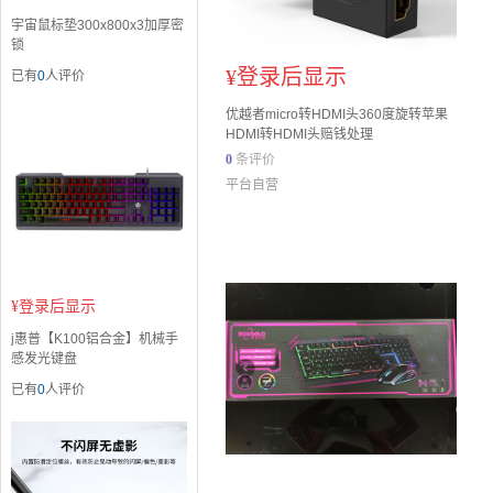
宇宙鼠标垫300x800x3加厚密
锁
¥
登录后显示
已有
0
人评价
优越者micro转HDMI头360度旋转苹果
HDMI转HDMI头赔钱处理
0
条评价
平台自营
¥
登录后显示
j惠普【K100铝合金】机械手
感发光键盘
已有
0
人评价