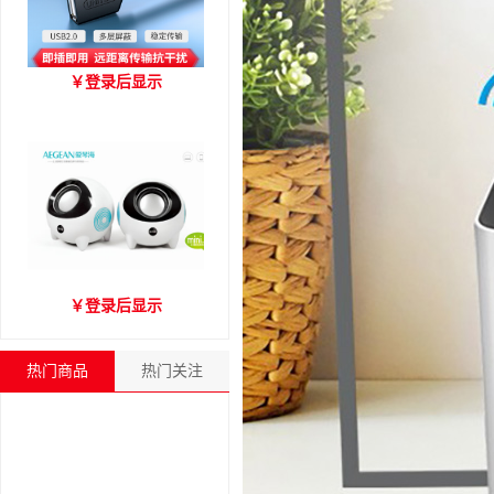
优越者Y-C416A 国标
￥
登录后显示
USB2.0延长线 公对母（1.8
米）
爱琴海A2000音箱
￥
登录后显示
热门商品
热门关注