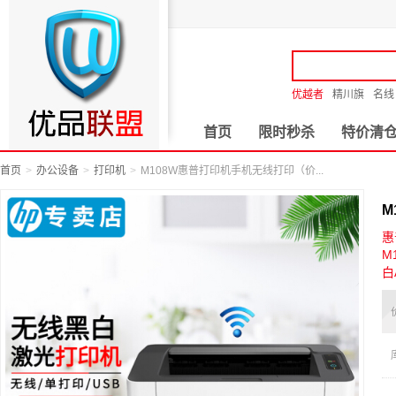
优越者
精川旗
名线
首页
限时秒杀
特价清
首页
办公设备
打印机
M108W惠普打印机手机无线打印（价...
M
惠
M
白