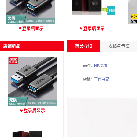
优越者Y-C479国标无氧铜
爱琴海 A3000 木质音箱
优
￥
登录后显示
￥
登录后显示
USB3.0 A公对母延长线
（3M）
商品介绍
规格与包装
店铺新品
品牌：
HP/惠普
店铺：
平台自营
优越者Y-C479国标无氧铜
￥
登录后显示
USB3.0 A公对母延长线
（3M）