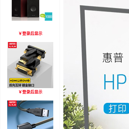
爱琴海 A3000 木质音箱
￥
登录后显示
优越者HDMI转DVI双向互
￥
登录后显示
转 型号A006BBK