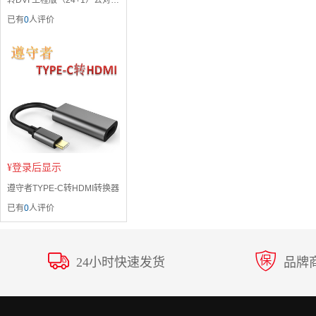
转DVI 工程版（24+1）公对公
（3M）
已有
0
人评价
¥
登录后显示
遵守者TYPE-C转HDMI转换器
已有
0
人评价
24小时快速发货
品牌