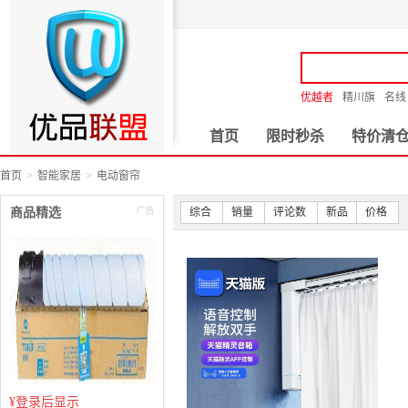
优越者
精川旗
名线
首页
限时秒杀
特价清
首页
智能家居
电动窗帘
商品精选
综合
销量
评论数
新品
价格
¥
登录后显示