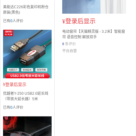
美能达C226彩色复印机粉仓
原装(黑色)
¥
登录后显示
已有
0
人评价
电动窗帘【天猫精灵版 - 3.2米】智能窗
帘 语音控制 解放双手
0
条评价
平台自营
¥
登录后显示
优越者Y-250 USB2.0延长线
（带放大延长器）5米
已有
0
人评价