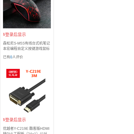
¥
登录后显示
森松尼S-M5S有线台式机笔记
本宏编程自定义按键游戏鼠标
已有
0
人评价
¥
登录后显示
优越者Y-C219E 酷客版HDMI