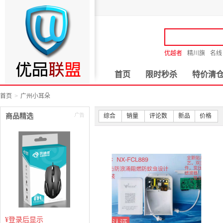
优越者
精川旗
名线
首页
限时秒杀
特价清
首页
广州小耳朵
商品精选
综合
销量
评论数
新品
价格
¥
登录后显示