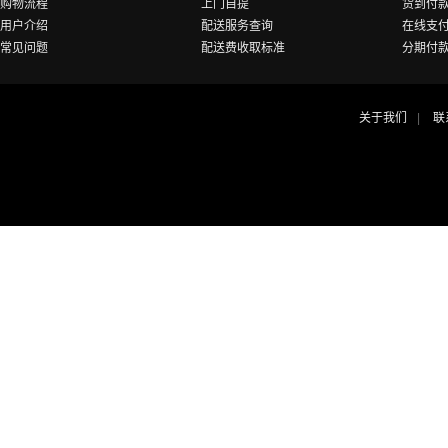
购物流程
上门自提
货到付
用户介绍
配送服务查询
在线支
常见问题
配送费收取标准
分期付
关于我们
联
|