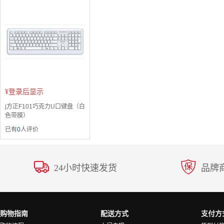
¥
登录后显示
j方正F101巧克力U口键盘（白
色带膜）
已有
0
人评价
24小时快速发货
品牌
购物指南
配送方式
支付方