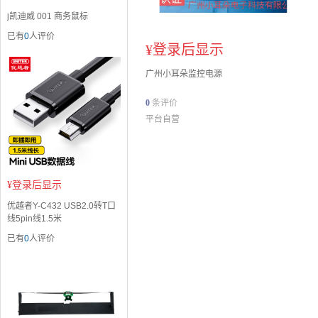
j凯迪威 001 商务鼠标
已有
0
人评价
¥
登录后显示
广州小耳朵监控电源
0
条评价
平台自营
¥
登录后显示
优越者Y-C432 USB2.0转T口
线5pin线1.5米
已有
0
人评价