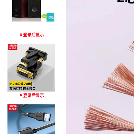
爱琴海 A3000 木质音箱
￥
登录后显示
优越者HDMI转DVI双向互
￥
登录后显示
转 型号A006BBK