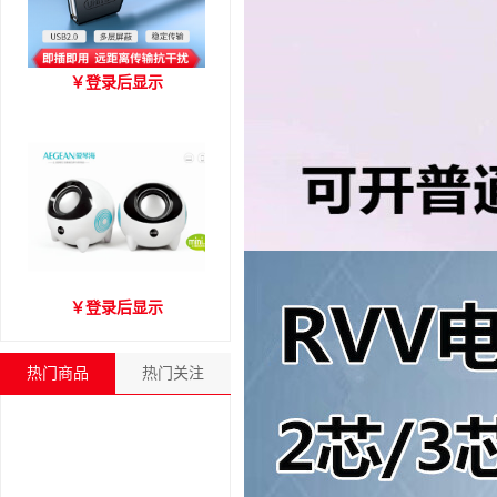
优越者Y-C416A 国标
￥
登录后显示
USB2.0延长线 公对母（1.8
米）
爱琴海A2000音箱
￥
登录后显示
热门商品
热门关注