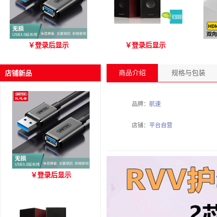
优越者Y-C479国标无氧铜
爱琴海 A3000 木质音箱
优
￥
登录后显示
￥
登录后显示
USB3.0 A公对母延长线
（3M）
商品介绍
规格与包装
店铺新品
品牌：
航速
店铺：
平台自营
优越者Y-C479国标无氧铜
￥
登录后显示
USB3.0 A公对母延长线
（3M）