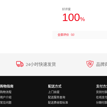
好评度
100
%
全部评价
（0）
24小时快速发货
品牌
购物指南
配送方式
支付方
购物流程
上门自提
货到付
用户介绍
配送服务查询
在线支
常见问题
配送费收取标准
分期付