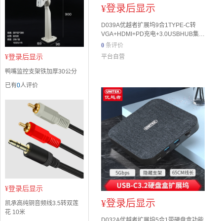
¥
登录后显示
D039A优越者扩展坞9合1TYPE-C转
VGA+HDMI+PD充电+3.0USBHUB集线
器+音频+读卡器TF+SD
0
条评价
¥
登录后显示
平台自营
鸭嘴监控支架铁加厚30公分
已有
0
人评价
¥
登录后显示
¥
登录后显示
凯承高纯铜音频线3.5转双莲
花 10米
D032A优越者扩展坞5合1带硬盘盒功能