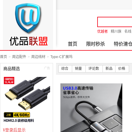
优越者
精川旗
名线
首页
限时秒杀
特价清
首页
周边配件
周边线材
Type-C扩展坞
商品精选
综合
销量
评论数
新品
价格
¥
登录后显示