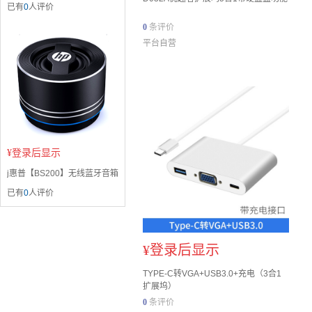
已有
0
人评价
0
条评价
平台自营
¥
登录后显示
j惠普【BS200】无线蓝牙音箱
已有
0
人评价
¥
登录后显示
TYPE-C转VGA+USB3.0+充电（3合1
扩展坞）
0
条评价