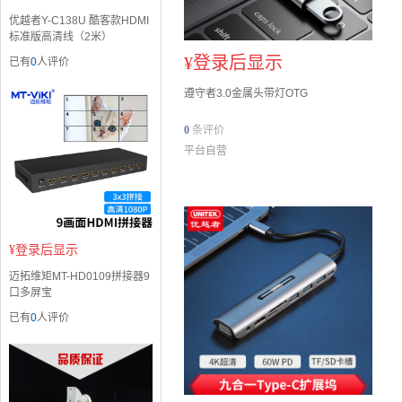
优越者Y-C138U 酷客款HDMI
标准版高清线（2米）
¥
登录后显示
已有
0
人评价
遵守者3.0金属头带灯OTG
0
条评价
平台自营
¥
登录后显示
迈拓维矩MT-HD0109拼接器9
口多屏宝
已有
0
人评价