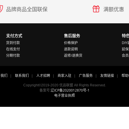
品牌商品全国联保
满额优惠
支付方式
售后服务
特
货到付款
价格保护
DI
在线支付
退款说明
延保
分期付款
返修/退换货
会员
于我们
联系我们
人才招聘
商家入驻
广告服务
友情链接
帮助
|
|
|
|
|
|
Copyright©2019-2020
优品联盟
All Rights Reserved.
辽ICP备2020012870号-1
备案号:
电子营业执照