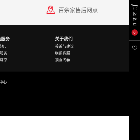

百余家售后网点
购
物
车
0
色服务
关于我们
Y装机
投诉与建议

服务
联系客服
尊享
调查问卷
中心