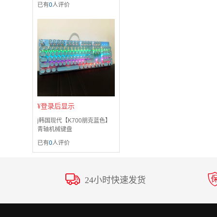
已有
0
人评价
¥
登录后显示
j韩国现代【K700朋克蓝色】
青轴机械键盘
已有
0
人评价
24小时快速发货