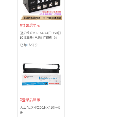
¥
登录后显示
迈拓维矩MT-1A4B 4口USB打
印共享器4电脑1打印机（4进1
出）USB切换器
已有
0
人评价
¥
登录后显示
大正 实达NX200/NX410色带
架