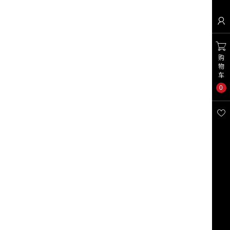


购
物
车
0
