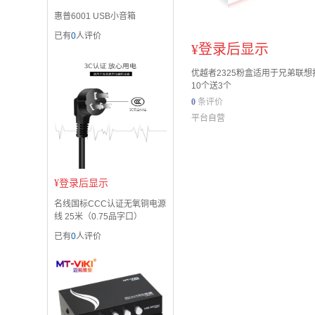
惠普6001 USB小音箱
已有
0
人评价
¥
登录后显示
优越者2325粉盒适用于兄弟联想
10个送3个
0
条评价
平台自营
¥
登录后显示
名线国标CCC认证无氧铜电源
线 25米（0.75品字口）
已有
0
人评价