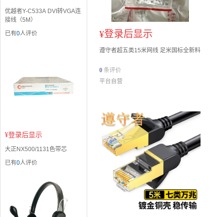
优越者Y-C533A DVI转VGA连
接线（5M）
¥
登录后显示
已有
0
人评价
遵守者超五类15米网线 足米国标全新料
0
条评价
平台自营
¥
登录后显示
大正NX500/1131色带芯
已有
0
人评价