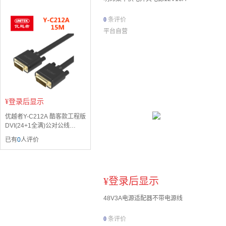
0
条评价
平台自营
¥
登录后显示
优越者Y-C212A 酷客款工程版
DVI(24+1全满)公对公线
（15M）
已有
0
人评价
¥
登录后显示
48V3A电源适配器不带电源线
0
条评价