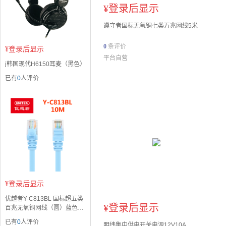
¥
登录后显示
遵守者国标无氧铜七类万兆网线5米
0
条评价
¥
登录后显示
平台自营
j韩国现代H6150耳麦（黑色）
已有
0
人评价
¥
登录后显示
优越者Y-C813BL 国标超五类
¥
登录后显示
百兆无氧铜网线（圆）蓝色
（10M）
已有
0
人评价
明纬集中供电开关电源12V10A