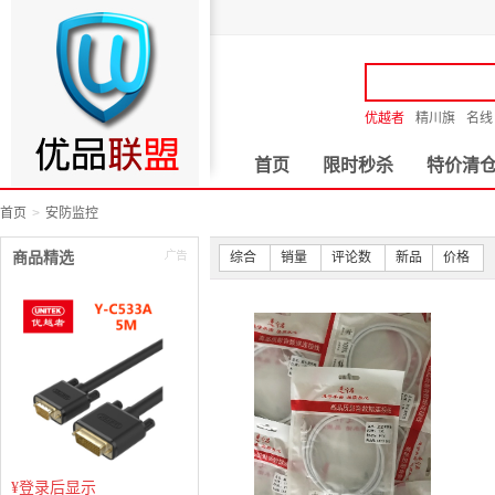
优越者
精川旗
名线
首页
限时秒杀
特价清
首页
安防监控
商品精选
综合
销量
评论数
新品
价格
¥
登录后显示