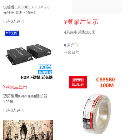
优越者C1050BGY HDMI2.0
光纤高清线（25米）
¥
登录后显示
已有
0
人评价
4芯扁电话线100米
0
条评价
平台自营
¥
登录后显示
迈拓维距KVMHDMI延长器
120米
已有
0
人评价