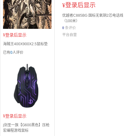
¥
登录后显示
优越者C885BG 国标无氧铜2芯电话线
（100米）
0
条评价
¥
登录后显示
平台自营
海贼王400X900X2.5鼠标垫
已有
0
人评价
¥
登录后显示
j剑圣一族【G600黑色】压枪
宏编程游戏鼠标