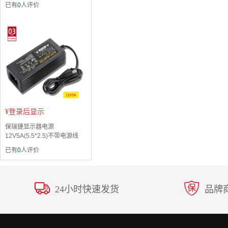
已有
0
人评价
¥
登录后显示
保瑞捷显示器电源
12V5A(5.5*2.5)不带电源线
已有
0
人评价
24小时快速发货
品牌