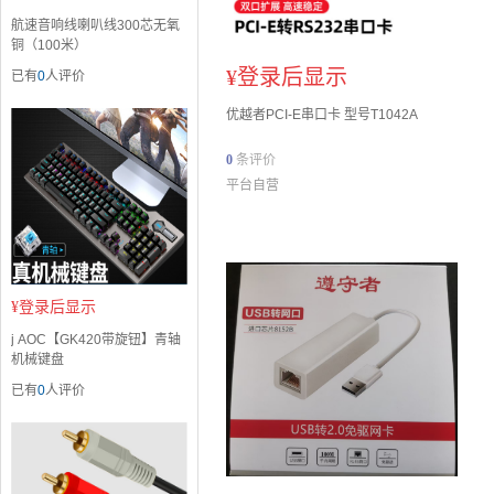
航速音响线喇叭线300芯无氧
铜（100米）
¥
登录后显示
已有
0
人评价
优越者PCI-E串口卡 型号T1042A
0
条评价
平台自营
¥
登录后显示
j AOC【GK420带旋钮】青轴
机械键盘
已有
0
人评价