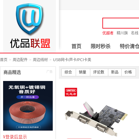
优越者
精川旗
名线
首页
限时秒杀
特价清
首页
周边配件
周边线材
USB网卡/声卡/PCI卡类
商品精选
综合
销量
评论数
新品
价格
¥
登录后显示