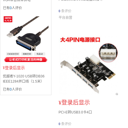
VGA带音频带供电
已有
0
人评价
0
条评价
平台自营
¥
登录后显示
优越者Y-1020 USB转DB36
IEEE1284并口线（1.5米）
已有
0
人评价
¥
登录后显示
PCI-E转USB3.0卡4口
0
条评价