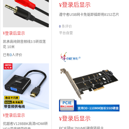
¥
登录后显示
遵守者USB网卡免驱即插即用8152芯片
0
条评价
¥
登录后显示
平台自营
凯承高纯铜音频线3.5转双莲
花 10米
已有
0
人评价
¥
登录后显示
¥
登录后显示
优越者V128BBK高清HDMI转
PCIE转M.2NVME硬盘转接卡