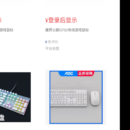
示
¥
登录后显示
线游戏鼠标
魔界公爵G702有线游戏鼠标
0
条评价
平台自营