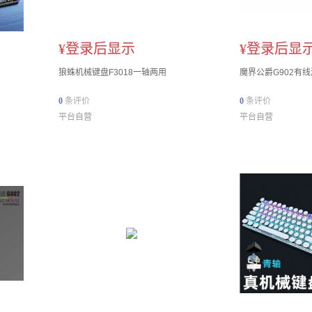
¥
登录后显示
¥
登录后显
狼蛛机械键盘F3018一轴两用
魔界公爵G902有
0
条评价
0
条评价
平台自营
平台自营