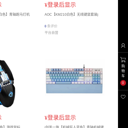
示
¥
登录后显示
克白色】青轴跑马灯机
AOC【KM210白色】无线键鼠套装j
0
条评价
平台自营


购
物
车
0

示
¥
登录后显示
黑色】游戏鼠标
j剑圣一族【机械狂人蓝色】青轴机械键