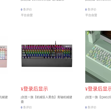
0
条评价
0
条评价
平台自营
平台自营
¥
登录后显示
¥
登录后显
机械键
j剑圣一族【机械狂人黑色】青轴机械键
j剑圣一族【QW0
盘
0
条评价
0
条评价