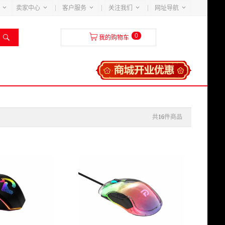





卖家中心
客户服务
关注我们
网址导航
0


我的购物车
共
16
件商品