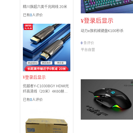
精川旗超六类千兆网线 20米
已有
0
人评价
¥
登录后显示
动力e族机械键盘K100秒杀
0
条评价
平台自营
¥
登录后显示
优越者Y-C1030BGY HDMI光
纤高清线（20米）4K60赫兹
高清
已有
0
人评价