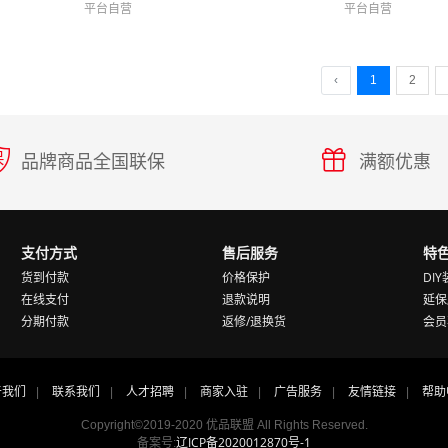
平台自营
平台自营
‹
1
2
品牌商品全国联保
满额优惠
支付方式
售后服务
特
货到付款
价格保护
DI
在线支付
退款说明
延保
分期付款
返修/退换货
会员
于我们
联系我们
人才招聘
商家入驻
广告服务
友情链接
帮助
|
|
|
|
|
|
Copyright©2019-2020
优品联盟
All Rights Reserved.
辽ICP备2020012870号-1
备案号: