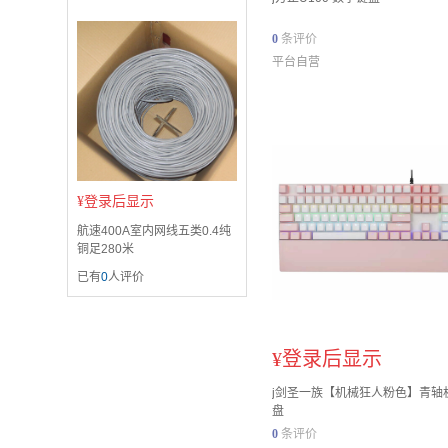
0
条评价
平台自营
¥
登录后显示
航速400A室内网线五类0.4纯
铜足280米
已有
0
人评价
¥
登录后显示
j剑圣一族【机械狂人粉色】青轴
盘
0
条评价