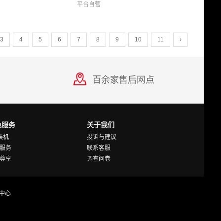
平台自营
3
4
5
6
7
8
9
10
11
›
百余家售后网点
色服务
关于我们
Y装机
投诉与建议
服务
联系客服
尊享
调查问卷
中心