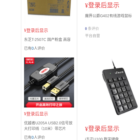
¥
登录后显示
魔界公爵G402有线游戏鼠标
0
条评价
¥
登录后显示
平台自营
东芝T-2507C 国产粉盒 高容
已有
0
人评价
¥
登录后显示
优越者U205A USB2.0信号放
¥
登录后显示
大打印线（10米）带芯片
已有
0
人评价
j方正U100 数字键盘