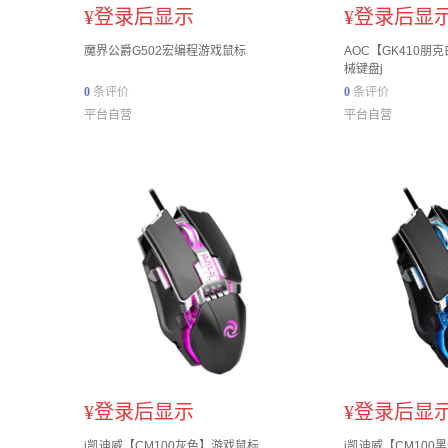
¥
登录后显示
¥
登录后显
魔界公爵G502宏编程游戏鼠标
AOC【GK410朋
械键盘j
0
条评价
0
条评价
平台自营
平台自营
¥
登录后显示
¥
登录后显
j凯迪威【CM100灰色】游戏鼠标
j凯迪威【CM100