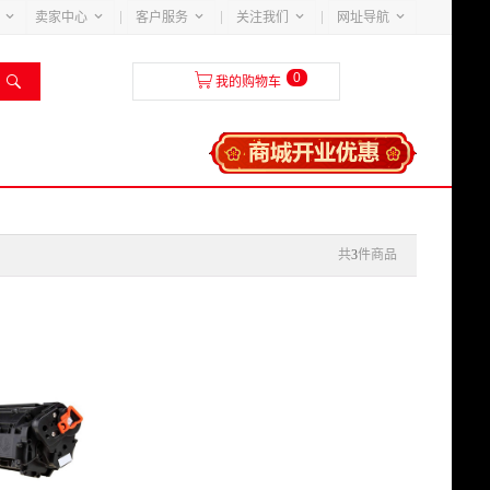





卖家中心
客户服务
关注我们
网址导航
0


我的购物车
共
3
件商品