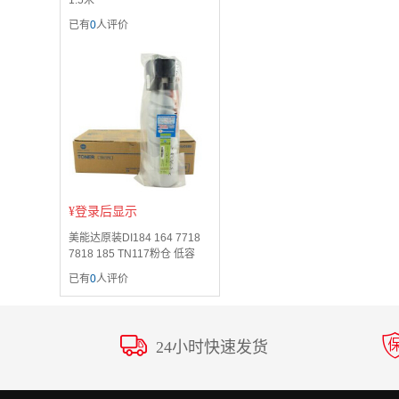
1.5米
已有
0
人评价
¥
登录后显示
美能达原装DI184 164 7718
7818 185 TN117粉仓 低容
已有
0
人评价
24小时快速发货