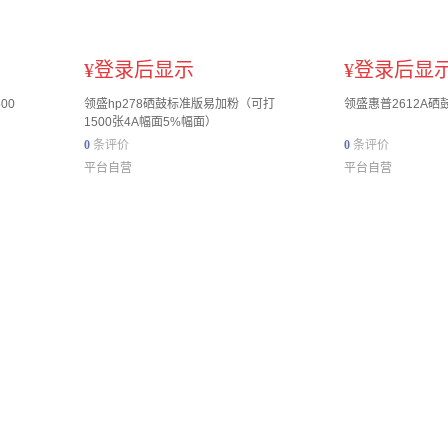
¥
登录后显示
¥
登录后显
00
领盛hp278硒鼓标准版易加粉（可打
领盛惠普2612A
1500张4A幅面5%幅面）
0
条评价
0
条评价
平台自营
平台自营