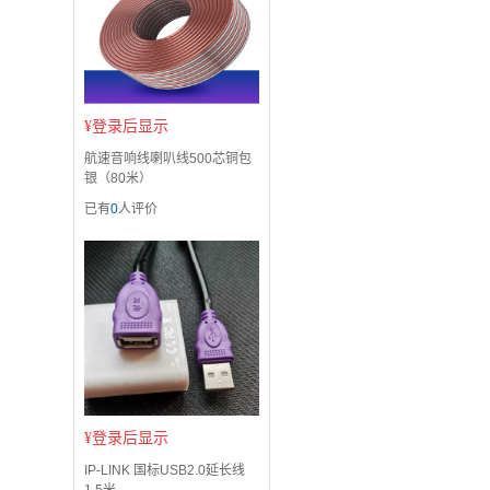
¥
登录后显示
航速音响线喇叭线500芯铜包
银（80米）
已有
0
人评价
¥
登录后显示
IP-LINK 国标USB2.0延长线