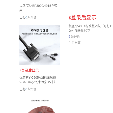
大正 实达BP3000/4915色带
架
¥
登录后显示
已有
0
人评价
领盛hp436A标准版硒鼓（可打15
张）加粉量80克
0
条评价
平台自营
¥
登录后显示
优越者Y-C505A国标无氧铜
VGA3+6芯公对公线（5米）
已有
0
人评价