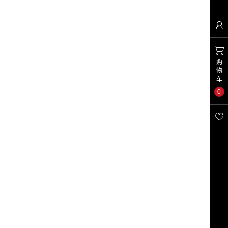


购
物
车
0
