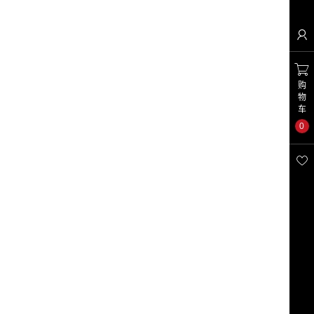


购
物
车
0
