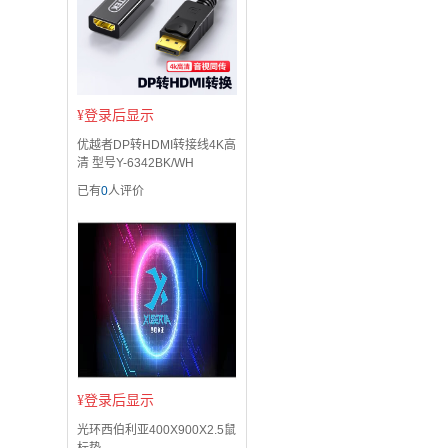
¥
登录后显示
优越者DP转HDMI转接线4K高
清 型号Y-6342BK/WH
已有
0
人评价
¥
登录后显示
光环西伯利亚400X900X2.5鼠