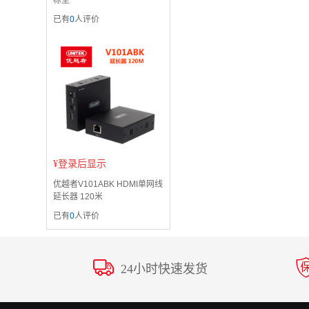
标垫
已有
0
人评价
¥
登录后显示
优越者V101ABK HDMI单网线
延长器 120米
已有
0
人评价
24小时快速发货