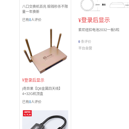
八口交换机百兆 赔钱秒杀不限
量一年换新
¥
登录后显示
已有
0
人评价
索尼纽扣电池2032一板5粒
0
条评价
平台自营
¥
登录后显示
j奇异果【Q8金属四天线】
4+32G机顶盒
已有
0
人评价