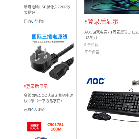
皓月电脑USB摄像头720P效
果挺好
¥
登录后显示
已有
0
人评价
AOC游戏电竞7.1耳麦型号GH12
USB接口
0
条评价
平台自营
¥
登录后显示
名线国标CCC认证无氧铜电源
线 3米（一平方品字口）
已有
0
人评价