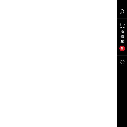


购
物
车
0
