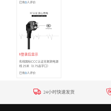
已有
0
人评价
¥
登录后显示
名线国标CCC认证无氧铜电源
线 25米（0.75品字口）
已有
0
人评价
24小时快速发货