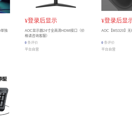
¥
登录后显示
¥
登录后显
0单独
AOC显示器24寸全高清HDMI接口（价
AOC【MS320】无
格请咨询客服）
0
条评价
0
条评价
平台自营
平台自营