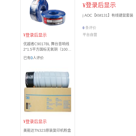
¥
登录后显示
j AOC【KM131】有线键鼠套装
0
条评价
¥
登录后显示
平台自营
优越者C9017BL 舞台音响线
2*1.5平方国标无氧铜（100
米）
已有
0
人评价
¥
登录后显示
美能达TN323原装复印机粉盒