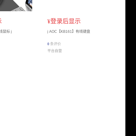
示
¥
登录后显示
线鼠标 j
j AOC【KB161】有线键盘
0
条评价
平台自营