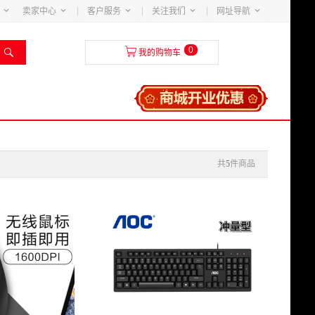





卖家中心
客户服务
关注我们
网址导航
0


我的购物车
共
5
件商品