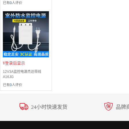
已有
0
人评价
¥
登录后显示
12V3A监控电源杰达带线
A16JG
已有
0
人评价
24小时快速发货
品牌