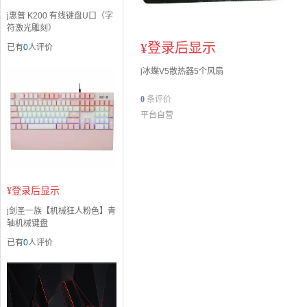
j惠普 K200 有线键盘U口（字
符激光雕刻）
¥
登录后显示
已有
0
人评价
j冰蝶V5散热器5个风扇
0
条评价
平台自营
¥
登录后显示
j剑圣一族【机械狂人粉色】青
轴机械键盘
已有
0
人评价