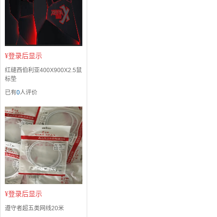
¥
登录后显示
红缝西伯利亚400X900X2.5鼠
标垫
已有
0
人评价
¥
登录后显示
遵守者超五类网线20米