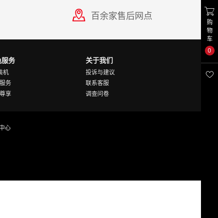

百余家售后网点
购
物
车
0
色服务
关于我们
Y装机
投诉与建议

服务
联系客服
尊享
调查问卷
中心