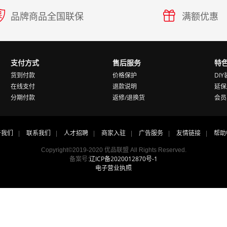
品牌商品全国联保
满额优惠
支付方式
售后服务
特
货到付款
价格保护
DI
在线支付
退款说明
延保
分期付款
返修/退换货
会员
于我们
联系我们
人才招聘
商家入驻
广告服务
友情链接
帮助
|
|
|
|
|
|
Copyright©2019-2020
优品联盟
All Rights Reserved.
辽ICP备2020012870号-1
备案号:
电子营业执照