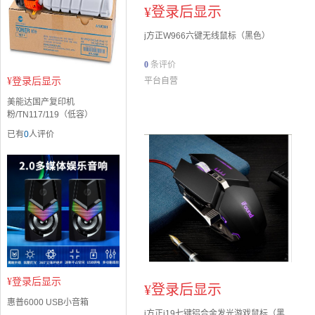
¥
登录后显示
j方正W966六键无线鼠标（黑色）
0
条评价
¥
登录后显示
平台自营
美能达国产复印机
粉/TN117/119（低容）
已有
0
人评价
¥
登录后显示
¥
登录后显示
惠普6000 USB小音箱
j方正i19七键铝合金发光游戏鼠标（黑