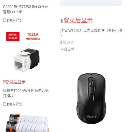
C9021BK优越者3.5转双莲花
音频线1.5米
¥
登录后显示
已有
0
人评价
j方正W8201巧克力无线套件（黑色带膜
）
0
条评价
平台自营
¥
登录后显示
优越者T021AWH 国标电话免
打模块
已有
0
人评价