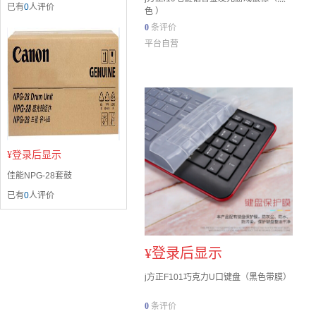
已有
0
人评价
色 ）
0
条评价
平台自营
¥
登录后显示
佳能NPG-28套鼓
已有
0
人评价
¥
登录后显示
j方正F101巧克力U口键盘（黑色带膜）
0
条评价