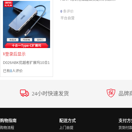
0
条评价
平台自营
¥
登录后显示
D026ABK优越者扩展坞10合1
已有
0
人评价
24小时快速发货
品牌
购物指南
配送方式
支付方
购物流程
上门自提
货到付