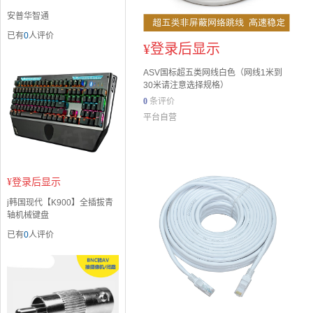
安普华智通
已有
0
人评价
¥
登录后显示
ASV国标超五类网线白色（网线1米到
30米请注意选择规格）
0
条评价
平台自营
¥
登录后显示
j韩国现代【K900】全插拔青
轴机械键盘
已有
0
人评价