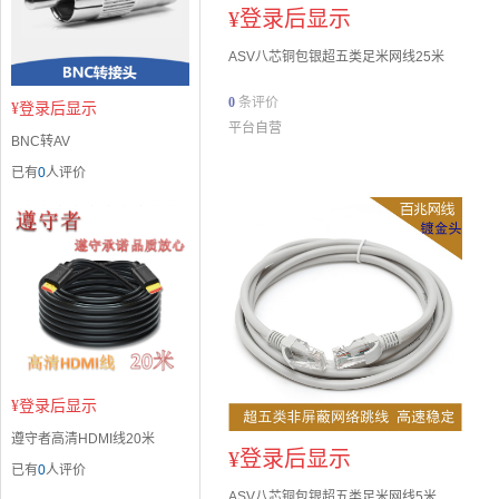
¥
登录后显示
ASV八芯铜包银超五类足米网线25米
0
条评价
¥
登录后显示
平台自营
BNC转AV
已有
0
人评价
¥
登录后显示
遵守者高清HDMI线20米
¥
登录后显示
已有
0
人评价
ASV八芯铜包银超五类足米网线5米