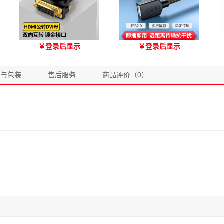
优越者HDMI转DVI双向互
优越者Y-C416A 国标
￥
登录后显示
￥
登录后显示
转 型号A006BBK
USB2.0延长线 公对母（1.8
米）
格与包装
售后服务
商品评价（0）