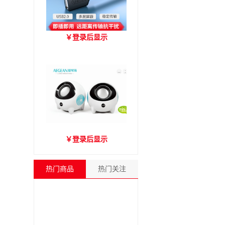
优越者Y-C416A 国标
￥
登录后显示
USB2.0延长线 公对母（1.8
米）
爱琴海A2000音箱
￥
登录后显示
热门商品
热门关注