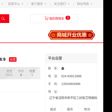





卖家中心
客户服务
关注我们
网址导航
0


我的购物车
平台自营
:9
自营
联 系：
浏览
评价
销量
5513
0
0
电 话：
024-83912898
手 机：
13504904996
地 址：
辽宁省沈阳市和平区三好街艾特国际花园4-4-70
描述
服务
物流