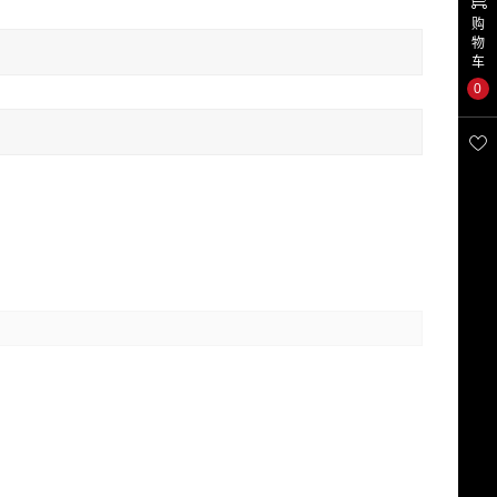
购
物
车
0
