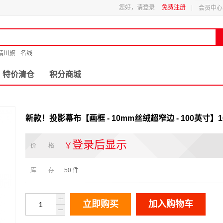
您好，请登录
免费注册
会员中心
精川旗
名线
特价清仓
积分商城
新款！投影幕布【画框 - 10mm丝绒超窄边 - 100英寸】16
登录后显示
￥
价 格
库 存
50
件
立即购买
加入购物车