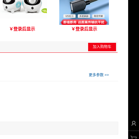
爱琴海A2000音箱
优越者Y-C417A 国标无氧
￥
登录后显示
￥
登录后显示
铜USB2.0延长线 公对母
（3M）
加入购物车
更多参数 >>

