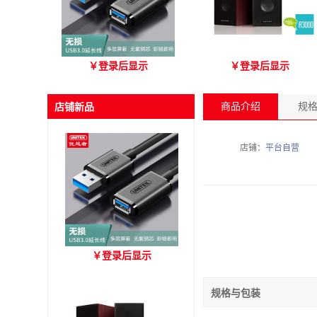
优越者Y-C479国标无氧铜
爱琴海 A3000 木质音箱
￥
登录后显示
￥
登录后显示
USB3.0 A公对母延长线
（3M）
商品介绍
规
店铺新品
店铺：
平台自营
优越者Y-C479国标无氧铜
￥
登录后显示
USB3.0 A公对母延长线
（3M）
规格与包装