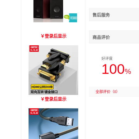
售后服务
爱琴海 A3000 木质音箱
￥
登录后显示
商品评价
好评度
100
%
全部评价
（0）
优越者HDMI转DVI双向互
￥
登录后显示
转 型号A006BBK