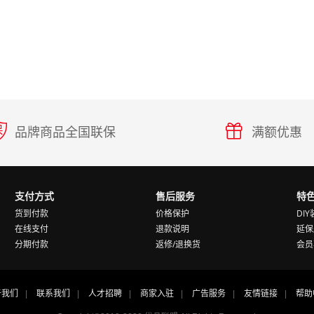
品牌商品全国联保
满额优惠
支付方式
售后服务
特
货到付款
价格保护
DI
在线支付
退款说明
延保
分期付款
返修/退换货
会员
于我们
联系我们
人才招聘
商家入驻
广告服务
友情链接
帮助
|
|
|
|
|
|