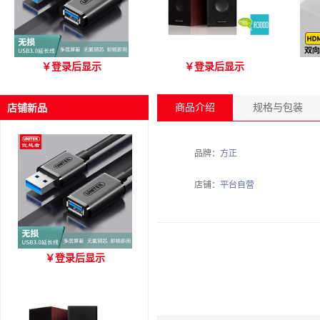
优越者Y-C479国标无氧铜
爱琴海 A3000 木质音箱
优
￥
登录后显示
￥
登录后显示
USB3.0 A公对母延长线
（3M）
商品介绍
规格与包装
店铺新品
品牌：
方正
店铺：
平台自营
优越者Y-C479国标无氧铜
￥
登录后显示
USB3.0 A公对母延长线
（3M）