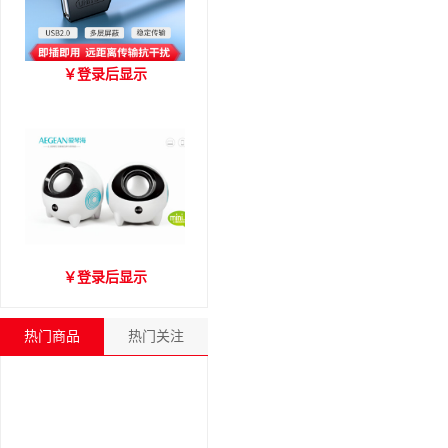
优越者Y-C416A 国标
￥
登录后显示
USB2.0延长线 公对母（1.8
米）
爱琴海A2000音箱
￥
登录后显示
热门商品
热门关注