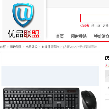
优越者
精川旗
名线
首页
限时秒杀
特价清
首页
周边配件
电脑外设
有线键鼠套装
j方正W8206无线键鼠套装
j
无