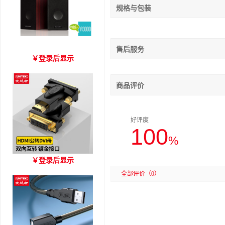
规格与包装
售后服务
爱琴海 A3000 木质音箱
￥
登录后显示
商品评价
好评度
100
%
优越者HDMI转DVI双向互
￥
登录后显示
转 型号A006BBK
全部评价
（0）