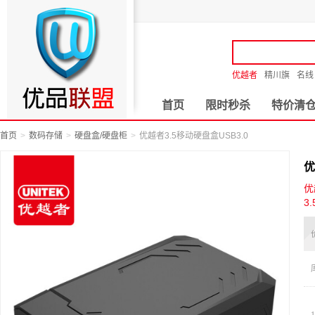
优越者
精川旗
名线
首页
限时秒杀
特价清
首页
数码存储
硬盘盒/硬盘柜
优越者3.5移动硬盘盒USB3.0
优
优
3