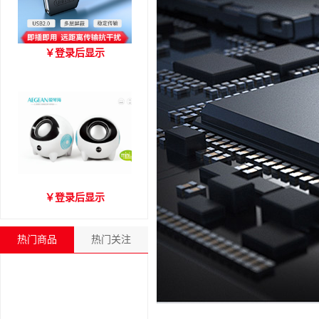
优越者Y-C416A 国标
￥
登录后显示
USB2.0延长线 公对母（1.8
米）
爱琴海A2000音箱
￥
登录后显示
热门商品
热门关注