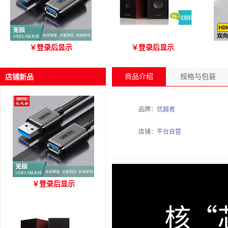
优越者Y-C479国标无氧铜
爱琴海 A3000 木质音箱
优
￥
登录后显示
￥
登录后显示
USB3.0 A公对母延长线
（3M）
商品介绍
规格与包装
店铺新品
品牌：
优越者
店铺：
平台自营
优越者Y-C479国标无氧铜
￥
登录后显示
USB3.0 A公对母延长线
（3M）