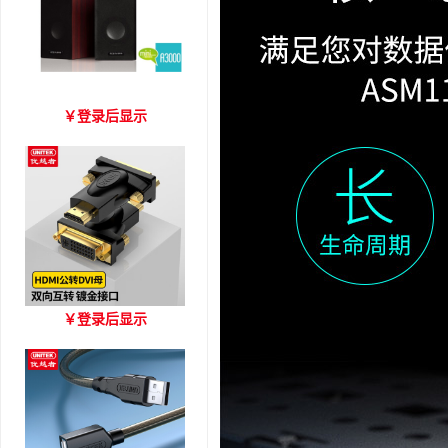
爱琴海 A3000 木质音箱
￥
登录后显示
优越者HDMI转DVI双向互
￥
登录后显示
转 型号A006BBK