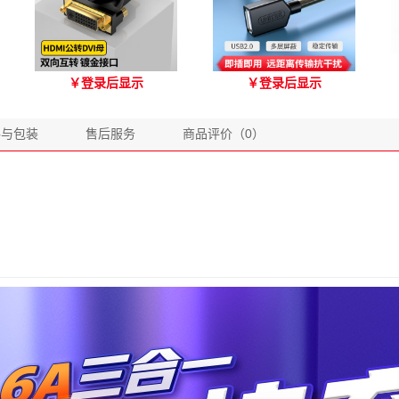
优越者HDMI转DVI双向互
优越者Y-C416A 国标
￥
登录后显示
￥
登录后显示
转 型号A006BBK
USB2.0延长线 公对母（1.8
米）
格与包装
售后服务
商品评价（0）