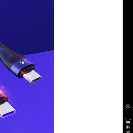


购
物