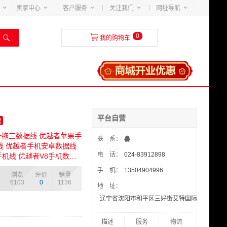





卖家中心
客户服务
关注我们
网址导航
0


我的购物车
平台自营
营
一拖三数据线 优越者苹果手
联 系：
线 优越者手机安卓数据线
电 话：
024-83912898
C手机线 优越者V8手机数据
W三合一快充线 1.2米
手 机：
13504904996
浏览
评价
销量
6103
0
1136
地 址：
辽宁省沈阳市和平区三好街艾特国际花园4-4-70
描述
服务
物流