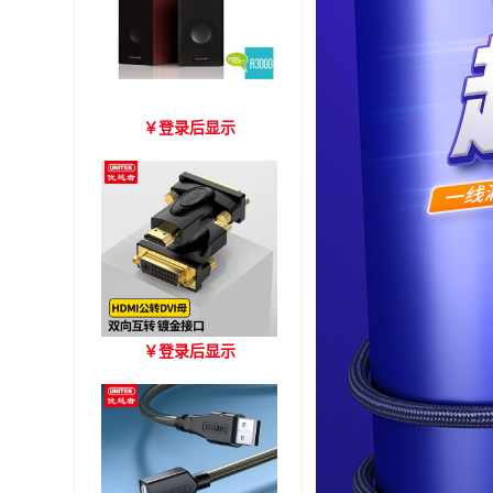
爱琴海 A3000 木质音箱
￥
登录后显示
优越者HDMI转DVI双向互
￥
登录后显示
转 型号A006BBK