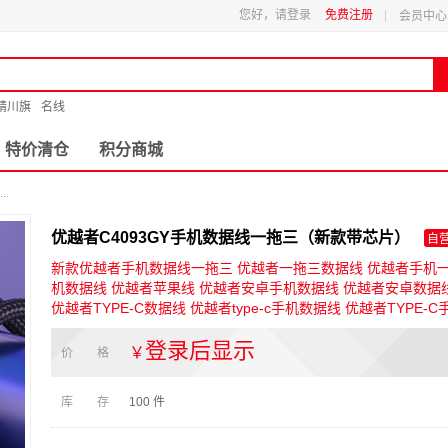
您好，请登录
免费注册
会员中心
精川旗
名线
特价清仓
积分商城
.
优越者C4093GY手机数据线一拖三（新款带芯片）
自
新款优越者手机数据线一拖三 优越者一拖三数据线 优越者手机
机数据线 优越者苹果线 优越者安卓手机数据线 优越者安卓数据
优越者TYPE-C数据线 优越者type-c手机数据线 优越者TYPE-
线优越者一拖三充电线6A快充66W支持苹果Type-c安卓小米 66
登录后显示
C4093GY
￥
价 格
库 存
100
件