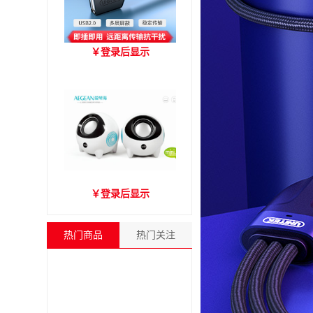
优越者Y-C416A 国标
￥
登录后显示
USB2.0延长线 公对母（1.8
米）
爱琴海A2000音箱
￥
登录后显示
热门商品
热门关注