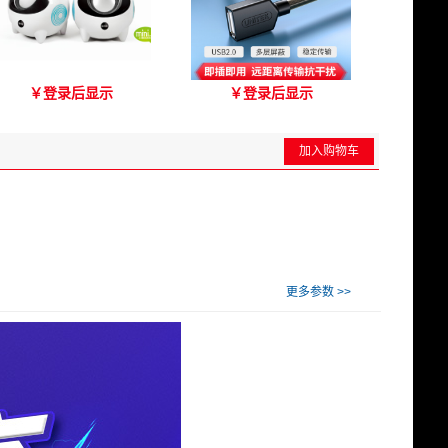
爱琴海A2000音箱
优越者Y-C417A 国标无氧
￥
登录后显示
￥
登录后显示
铜USB2.0延长线 公对母
（3M）
加入购物车
更多参数 >>