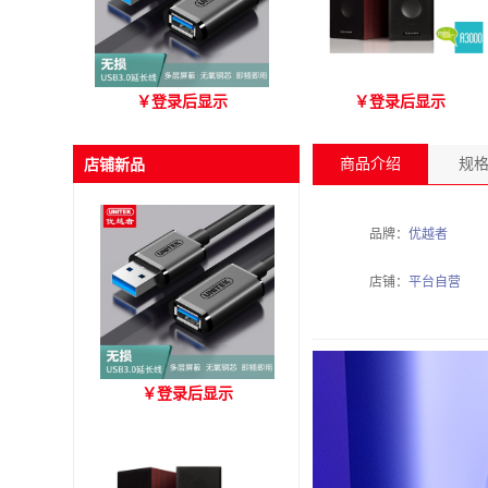
优越者Y-C479国标无氧铜
爱琴海 A3000 木质音箱
￥
登录后显示
￥
登录后显示
USB3.0 A公对母延长线
（3M）
商品介绍
规
店铺新品
品牌：
优越者
店铺：
平台自营
优越者Y-C479国标无氧铜
￥
登录后显示
USB3.0 A公对母延长线
（3M）