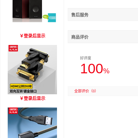
售后服务
爱琴海 A3000 木质音箱
￥
登录后显示
商品评价
好评度
100
%
全部评价
（0）
优越者HDMI转DVI双向互
￥
登录后显示
转 型号A006BBK