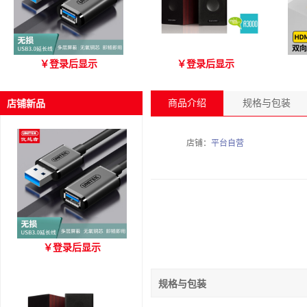
优越者Y-C479国标无氧铜
爱琴海 A3000 木质音箱
优
￥
登录后显示
￥
登录后显示
USB3.0 A公对母延长线
（3M）
商品介绍
规格与包装
店铺新品
店铺：
平台自营
优越者Y-C479国标无氧铜
￥
登录后显示
USB3.0 A公对母延长线
（3M）
规格与包装