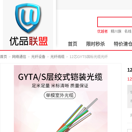
优越者
精川旗
名线
首页
限时秒杀
特价清
首页
网络通信
光纤设备
光纤线缆
12芯GYTS国标光缆光纤
1
1