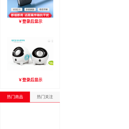
优越者Y-C416A 国标
￥
登录后显示
USB2.0延长线 公对母（1.8
米）
爱琴海A2000音箱
￥
登录后显示
热门商品
热门关注