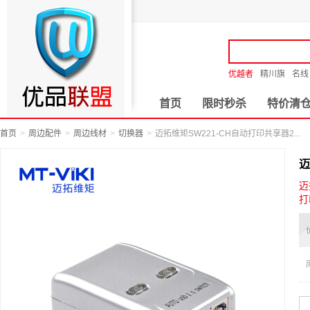
优越者
精川旗
名线
首页
限时秒杀
特价清
首页
周边配件
周边线材
切换器
迈拓维矩SW221-CH自动打印共享器2...
迈
迈
打