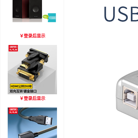
爱琴海 A3000 木质音箱
￥
登录后显示
优越者HDMI转DVI双向互
￥
登录后显示
转 型号A006BBK