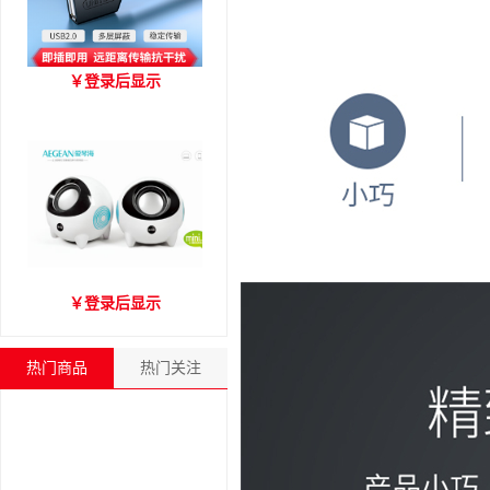
优越者Y-C416A 国标
￥
登录后显示
USB2.0延长线 公对母（1.8
米）
爱琴海A2000音箱
￥
登录后显示
热门商品
热门关注