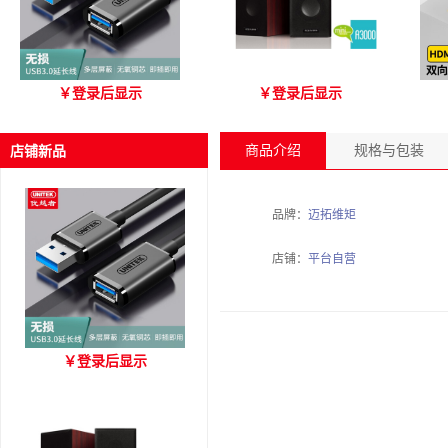
优越者Y-C479国标无氧铜
爱琴海 A3000 木质音箱
优
￥
登录后显示
￥
登录后显示
USB3.0 A公对母延长线
（3M）
商品介绍
规格与包装
店铺新品
品牌：
迈拓维矩
店铺：
平台自营
优越者Y-C479国标无氧铜
￥
登录后显示
USB3.0 A公对母延长线
（3M）