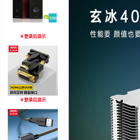
爱琴海 A3000 木质音箱
￥
登录后显示
优越者HDMI转DVI双向互
￥
登录后显示
转 型号A006BBK