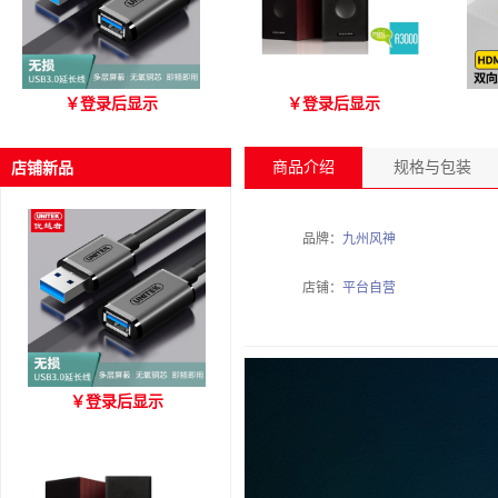
优越者Y-C479国标无氧铜
爱琴海 A3000 木质音箱
优
￥
登录后显示
￥
登录后显示
USB3.0 A公对母延长线
（3M）
商品介绍
规格与包装
店铺新品
品牌：
九州风神
店铺：
平台自营
优越者Y-C479国标无氧铜
￥
登录后显示
USB3.0 A公对母延长线
（3M）