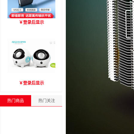
优越者Y-C416A 国标
￥
登录后显示
USB2.0延长线 公对母（1.8
米）
爱琴海A2000音箱
￥
登录后显示
热门商品
热门关注