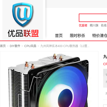
优越者
精川旗
名线
首页
限时秒杀
特价清
首页
DIY散件
CPU风扇
九州风神玄冰400 CPU散热器（12厘...
九
C