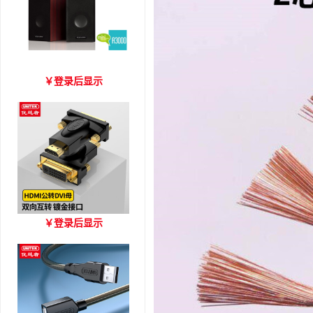
爱琴海 A3000 木质音箱
￥
登录后显示
优越者HDMI转DVI双向互
￥
登录后显示
转 型号A006BBK