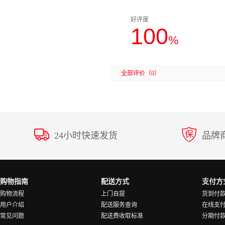
好评度
100
%
全部评价
（0）
24小时快速发货
品牌
购物指南
配送方式
支付方
购物流程
上门自提
货到付
用户介绍
配送服务查询
在线支
常见问题
配送费收取标准
分期付