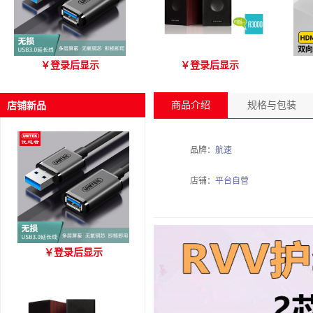
优越者Y-C479国标无氧铜
爱琴海 A3000 木质音箱
优
￥
登录后显示
￥
登录后显示
USB3.0 A公对母延长线
（3M）
商品介绍
规格与包装
店铺新品
品牌：
航速
店铺：
平台自营
优越者Y-C479国标无氧铜
￥
登录后显示
USB3.0 A公对母延长线
（3M）