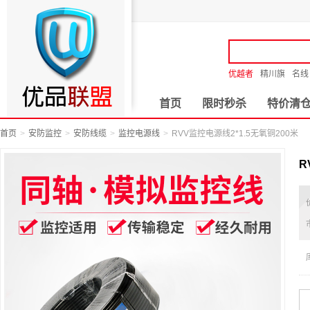
优越者
精川旗
名线
首页
限时秒杀
特价清
首页
安防监控
安防线缆
监控电源线
RVV监控电源线2*1.5无氧铜200米
R