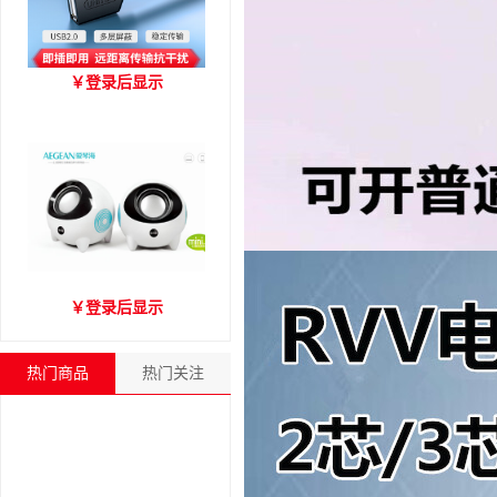
优越者Y-C416A 国标
￥
登录后显示
USB2.0延长线 公对母（1.8
米）
爱琴海A2000音箱
￥
登录后显示
热门商品
热门关注