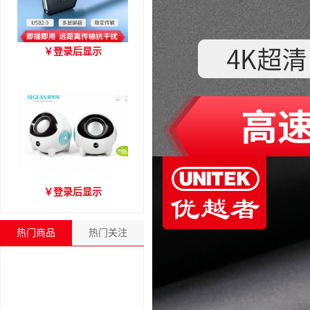
优越者Y-C416A 国标
￥
登录后显示
USB2.0延长线 公对母（1.8
米）
爱琴海A2000音箱
￥
登录后显示
热门商品
热门关注