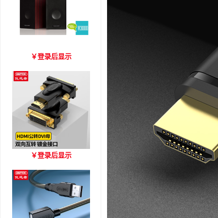
爱琴海 A3000 木质音箱
￥
登录后显示
优越者HDMI转DVI双向互
￥
登录后显示
转 型号A006BBK