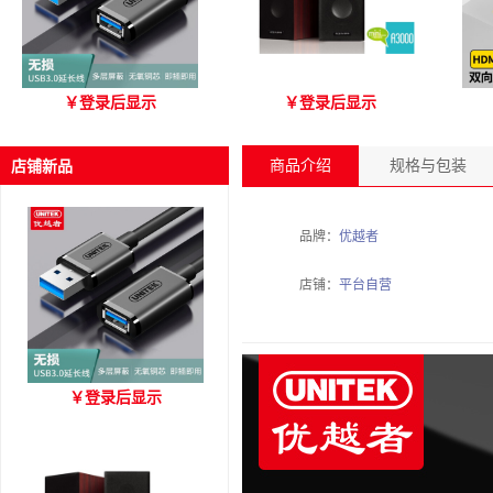
优越者Y-C479国标无氧铜
爱琴海 A3000 木质音箱
优
￥
登录后显示
￥
登录后显示
USB3.0 A公对母延长线
（3M）
商品介绍
规格与包装
店铺新品
品牌：
优越者
店铺：
平台自营
优越者Y-C479国标无氧铜
￥
登录后显示
USB3.0 A公对母延长线
（3M）