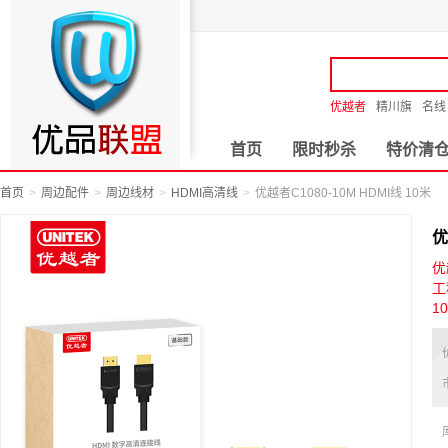
优越者
精川旗
名线
首页
限时秒杀
特价清
首页
周边配件
周边线材
HDMI高清线
优越者C1080-10M HDMI线 10米
优
优
工
1